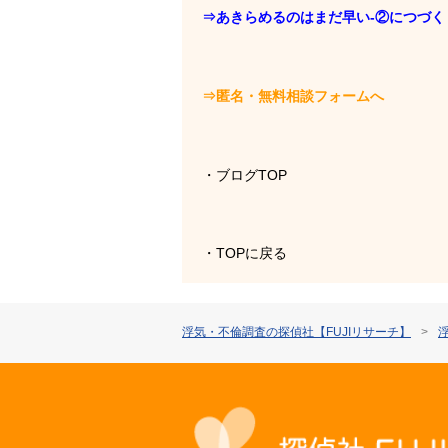
⇒
あきらめるのはまだ早い-②につづく
⇒匿名・無料相談フォームへ
・ブログTOP
・TOPに戻る
浮気・不倫調査の探偵社【FUJIリサーチ】
>