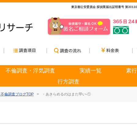
東京都公安委員会 探偵業届出証明番号 第3011
東京都公安委員会 探偵業届出証明番号 第3011
不倫調査・浮気調査
実績一覧
素行
行方調査
不倫調査ブログTOP
>
・あきらめるのはまだ早い-①