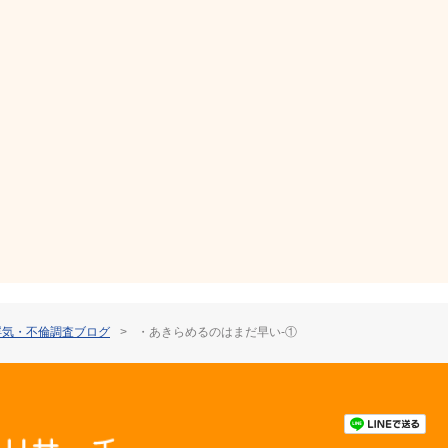
浮気・不倫調査ブログ
>
・あきらめるのはまだ早い-①