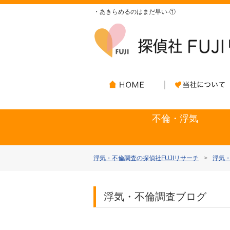
・あきらめるのはまだ早い-①
不倫・浮気
浮気・不倫調査の探偵社FUJIリサーチ
>
浮気・
浮気・不倫調査ブログ