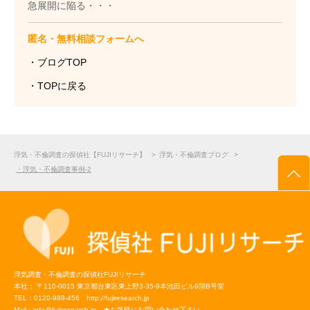
急展開に陥る・・・
匿名・無料相談フォームへ
・ブログTOP
・TOPに戻る
浮気・不倫調査の探偵社【FUJIリサーチ】
>
浮気・不倫調査ブログ
>
・浮気・不倫調査事例-2
浮気調査・不倫調査の探偵社FUJIリサーチ
本社：
〒110-0015
東京都台東区東上野3-35-9本池田ビル9階B号室
TEL：
0120-988-456
http://fujiresearch.jp
Mail：
info@fujiresearch.jp
★お気軽にお問い合わせ下さい。