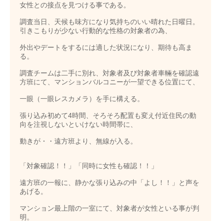
女性との接点を見つける事である。
調査当日、天候も味方になり気持ちのいい晴れた日曜日。
引きこもりが少ない行動的な性格の対象者の為、
外出やデートをするには適した状況になり、期待も高ま
る。
調査チームは二手に別れ、対象者及び対象者車輛を確認遠
方班にて、マンションバルコニーが一望できる位置にて、
一眼（一眼レスカメラ）を手に構える。
張り込み初めて4時間、そろそろ配置も変え付近住民の動
向を注視しないといけない時間帯に、
動きが・・遠方班より、無線が入る。
「対象確認！！」「同時に女性も確認！！」
遠方班の一報に、静かな張り込みの中「よし！！」と声を
あげる。
マンション最上階の一室にて、対象者が女性といる事が判
明。