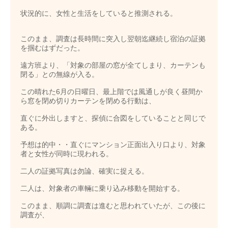
状況的に、女性と生活をしていると推測される。
このまま、調査は長時間に突入し翌朝迄継続し宿泊の証拠
を掴むはずだった。
遠方班より、「対象の部屋の窓が全てしまり、カーテンも
閉る」との無線が入る。
この晴れた6月の日曜日、最上階では風通しが良く昼間か
ら窓を閉め切りカーテンを閉める行動は、
直ぐに外出しますと、探偵に合図をしていることと同じで
ある。
予想は的中・・直ぐにマンション正面出入り口より、対象
者と女性が同時に現われる。
二人の証拠写真は勿論、確実に捉える。
二人は、対象者の車輛に乗り込み移動を開始する。
このまま、順調に調査は進むと思われていたが、この後に
調査が、