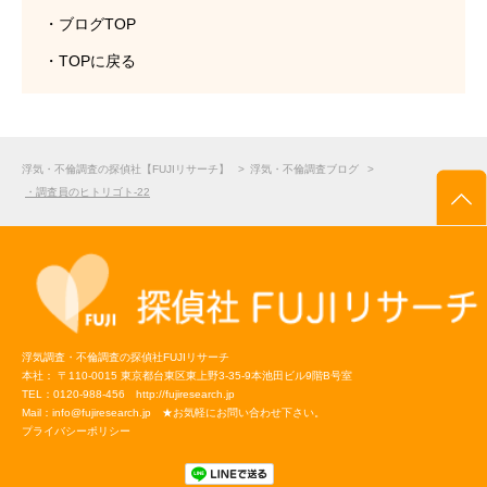
・ブログTOP
・TOPに戻る
浮気・不倫調査の探偵社【FUJIリサーチ】
>
浮気・不倫調査ブログ
>
・調査員のヒトリゴト-22
浮気調査・不倫調査の探偵社FUJIリサーチ
本社：
〒110-0015
東京都台東区東上野3-35-9本池田ビル9階B号室
TEL：
0120-988-456
http://fujiresearch.jp
Mail：
info@fujiresearch.jp
★お気軽にお問い合わせ下さい。
プライバシーポリシー